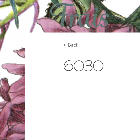
< Back
6030