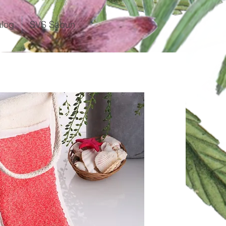
alog
SVS Sabun