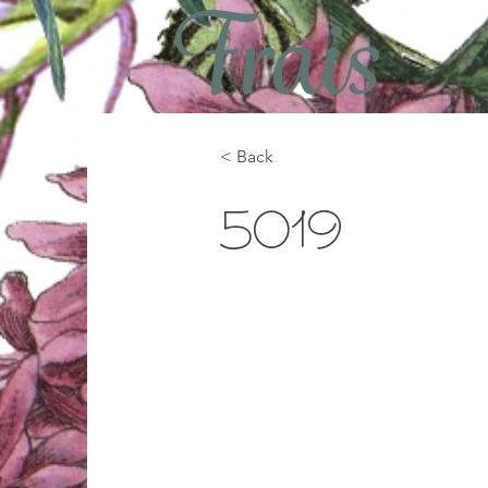
< Back
5019