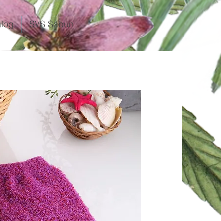
alog
SVS Sabun