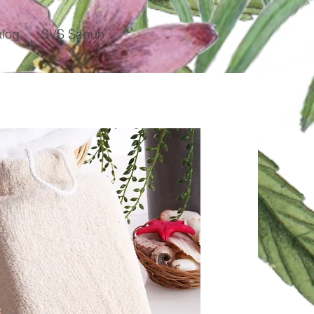
alog
SVS Sabun