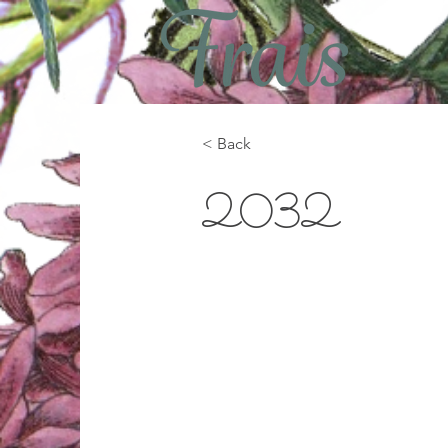
< Back
2032